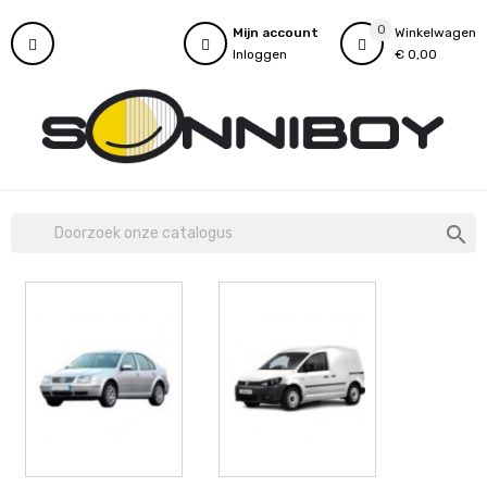
0
Mijn account
Winkelwagen
Inloggen
€ 0,00
