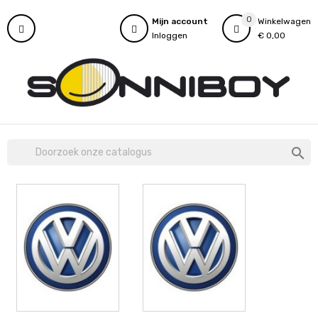
0
Mijn account
Winkelwagen
Inloggen
€ 0,00
