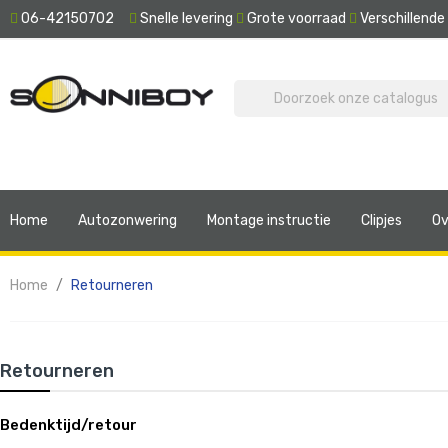
06-42150702
Snelle levering
Grote voorraad
Verschillend
Home
Autozonwering
Montage instructie
Clipjes
Ov
Home
Retourneren
Retourneren
Bedenktijd/retour