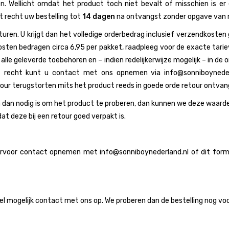
en. Wellicht omdat het product toch niet bevalt of misschien is e
et recht uw bestelling tot
14 dagen
na ontvangst zonder opgave van r
ren. U krijgt dan het volledige orderbedrag inclusief verzendkosten 
kosten bedragen circa 6,95 per pakket, raadpleeg voor de exacte tari
le geleverde toebehoren en – indien redelijkerwijze mogelijk – in de o
recht kunt u contact met ons opnemen via info@sonniboynederla
ur terugstorten mits het product reeds in goede orde retour ontvang
 dan nodig is om het product te proberen, dan kunnen we deze waard
t deze bij een retour goed verpakt is.
ervoor contact opnemen met info@sonniboynederland.nl of dit formul
mogelijk contact met ons op. We proberen dan de bestelling nog voor