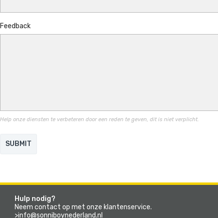
Feedback
Help onze diensten te verbeteren door een reden te geven, dit is niet verplicht.
SUBMIT
Hulp nodig?
Neem contact op met onze klantenservice.
>info@sonniboynederland.nl