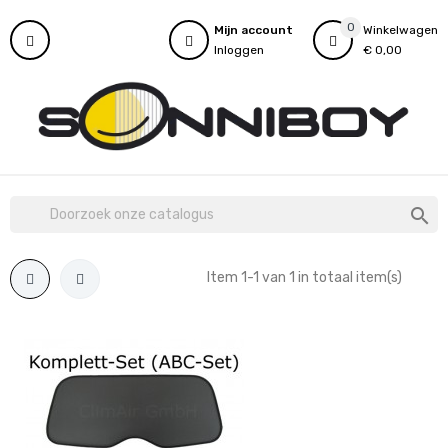
0
Mijn account
Winkelwagen
Inloggen
€ 0,00

Item 1-1 van 1 in totaal item(s)