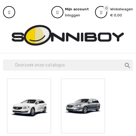
0
Mijn account
Winkelwagen
Inloggen
€ 0,00
