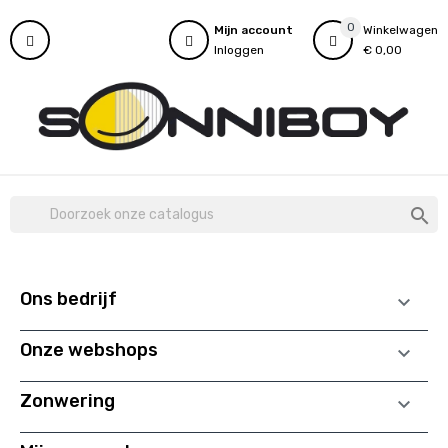
0
Mijn account
Winkelwagen
Inloggen
€ 0,00

Ons bedrijf

Onze webshops

Zonwering
