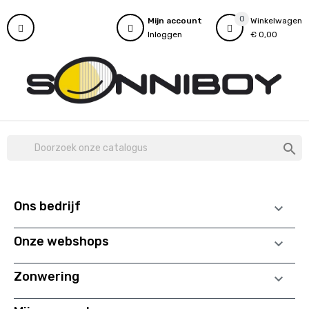
0
Mijn account
Winkelwagen
Inloggen
€ 0,00

Ons bedrijf

Onze webshops

Zonwering
