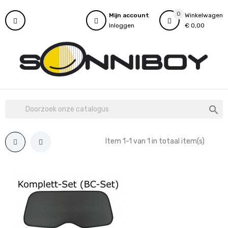
0
Mijn account
Winkelwagen
Inloggen
€ 0,00

Item 1-1 van 1 in totaal item(s)