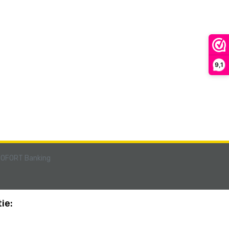
9,1
ie: