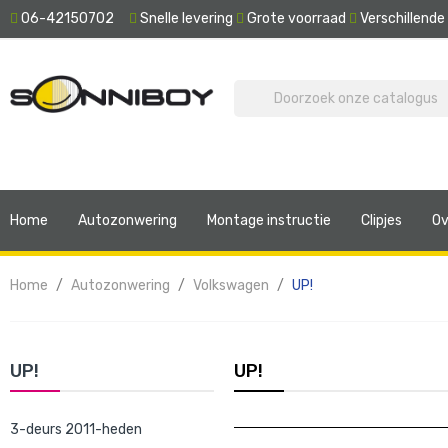
06-42150702
Snelle levering
Grote voorraad
Verschillend
Home
Autozonwering
Montage instructie
Clipjes
Ov
Home
Autozonwering
Volkswagen
UP!
UP!
UP!
3-deurs 2011-heden