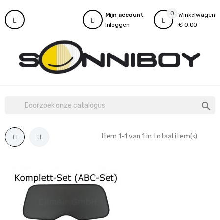
0
Mijn account
Winkelwagen
Inloggen
€ 0,00

Item 1-1 van 1 in totaal item(s)