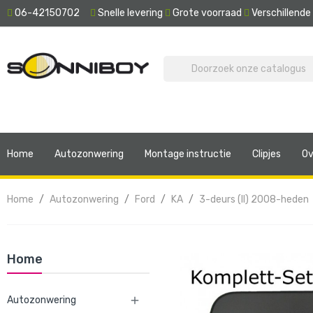
06-42150702
Snelle levering
Grote voorraad
Verschillend
Home
Autozonwering
Montage instructie
Clipjes
Ov
Home
Autozonwering
Ford
KA
3-deurs (II) 2008-heden
Home
Autozonwering
