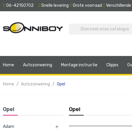
06-42150702
Snelle levering
Grote voorraad
Verschillend
Home
Autozonwering
Montage instructie
Clipjes
Ov
Home
Autozonwering
Opel
Opel
Opel
Adam
