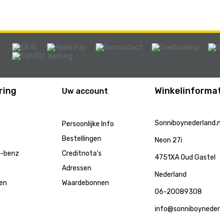
ring
Winkelinformat
Uw account
Sonniboynederland.n
Persoonlijke Info
Bestellingen
Neon 27i
s-benz
Creditnota's
4751XA Oud Gastel
Adressen
Nederland
en
Waardebonnen
06-20089308
info@sonniboynederl