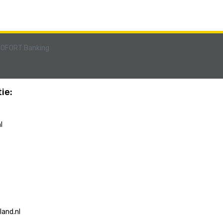
ie:
l
and.nl