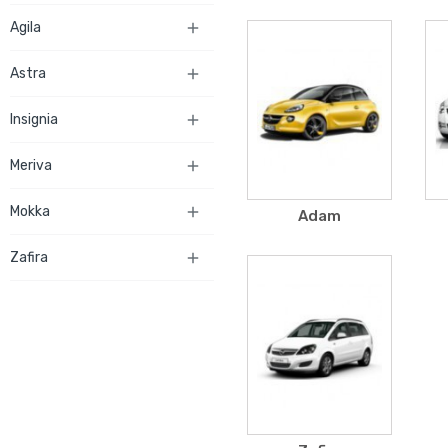
Agila

Astra

Insignia

Meriva

Mokka

Adam
Zafira
