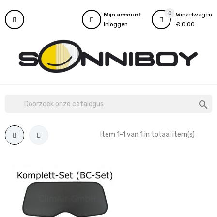
0
Mijn account
Winkelwagen
Inloggen
€ 0,00

Item 1-1 van 1 in totaal item(s)