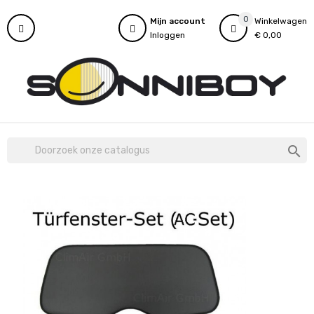
0
Mijn account
Winkelwagen
Inloggen
€ 0,00
