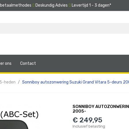
e betaalmethodes
Deskundig Advies
Levertijd 1 - 3 dagen*
er ons
Contact
05-heden
Sonniboy autozonwering Suzuki Grand Vitara 5-deurs 2
SONNIBOY AUTOZONWERING
2005-
€ 249,95
Inclusief belasting