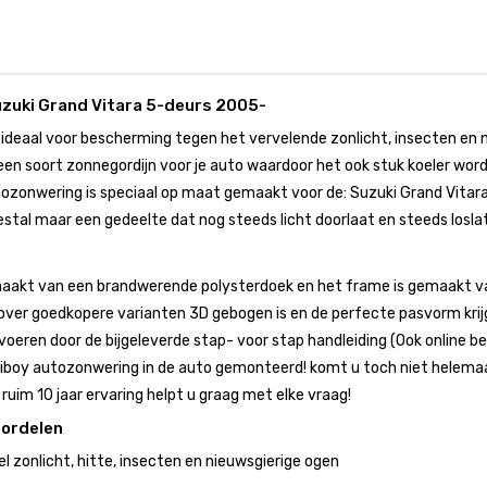
zuki Grand Vitara 5-deurs 2005-
ideaal voor bescherming tegen het vervelende zonlicht, insecten en 
en soort zonnegordijn voor je auto waardoor het ook stuk koeler wordt 
onwering is speciaal op maat gemaakt voor de: Suzuki Grand Vitara 
stal maar een gedeelte dat nog steeds licht doorlaat en steeds losla
aakt van een brandwerende polysterdoek en het frame is gemaakt van
ver goedkopere varianten 3D gebogen is en de perfecte pasvorm krij
voeren door de bijgeleverde stap- voor stap handleiding (Ook online bes
boy autozonwering in de auto gemonteerd! komt u toch niet helemaal 
uim 10 jaar ervaring helpt u graag met elke vraag!
oordelen
 zonlicht, hitte, insecten en nieuwsgierige ogen