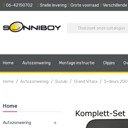
06-42150702
Snelle levering
Grote voorraad
Verschillend
Home
Autozonwering
Montage instructie
Clipjes
Ov
Home
Autozonwering
Suzuki
Grand Vitara
5-deurs 20
Home
Autozonwering
