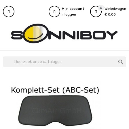
0
Mijn account
Winkelwagen
Inloggen
€ 0,00
