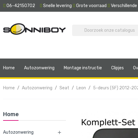
06-42150702
Snelle levering
Grote voorraad
Verschillend
Home
Autozonwering
Montage instructie
Clipjes
Ov
Home
Autozonwering
Seat
Leon
5-deurs (5F) 2012-20
Home
Autozonwering
