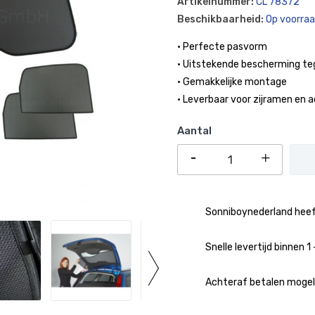
Artikelnummer:
CL 78372
Beschikbaarheid:
Op voorra
• Perfecte pasvorm
• Uitstekende bescherming te
• Gemakkelijke montage
• Leverbaar voor zijramen en 
Aantal
Sonniboynederland heeft
Snelle levertijd binnen 
Achteraf betalen mogeli