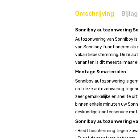
Omschrijving
Bijla
Sonniboy autozonwering S
Autozonwering van Sonniboy is 
van Sonniboy functioneren als e
vakantiebestemming. Deze auto
varianten is dit meestal maar e
Montage & materialen
Sonniboy autozonwering is gem
dat deze autozonwering tegeno
zeer gemakkelijke en snel te uit
binnen enkele minuten uw Sonni
deskundige klantenservice met r
Sonniboy autozonwering v
• Biedt bescherming tegen zowel