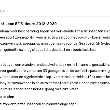
gen
eat Leon 5F 5-deurs 2012-2020
ideaal voor bescherming tegen het vervelende zonlicht, insecten en 
en soort zonnegordijn voor je auto waardoor het ook stuk koeler wordt 
zonwering is speciaal op maat gemaakt voor de: Seat Leon 5F 5-deu
en gedeelte dat nog steeds licht doorlaat en steeds loslaten.
aakt van een brandwerende polysterdoek en het frame is gemaakt van
ver goedkopere varianten 3D gebogen is en de perfecte pasvorm krij
voeren door de bijgeleverde stap- voor stap handleiding (Ook online bes
boy autozonwering in de auto gemonteerd! komt u toch niet helemaal 
uim 10 jaar ervaring helpt u graag met elke vraag!
oordelen
 zonlicht, hitte, insecten en nieuwsgierige ogen