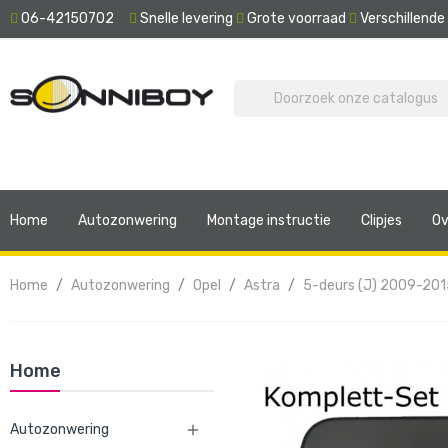
06-42150702
Snelle levering
Grote voorraad
Verschillend
Home
Autozonwering
Montage instructie
Clipjes
Ov
Home
Autozonwering
Opel
Astra
5-deurs (J) 2009-201
Home
Autozonwering
