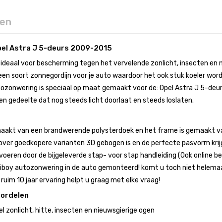
gen
el Astra J 5-deurs 2009-2015
ideaal voor bescherming tegen het vervelende zonlicht, insecten en 
en soort zonnegordijn voor je auto waardoor het ook stuk koeler wordt 
zonwering is speciaal op maat gemaakt voor de: Opel Astra J 5-deur
en gedeelte dat nog steeds licht doorlaat en steeds loslaten.
aakt van een brandwerende polysterdoek en het frame is gemaakt van
ver goedkopere varianten 3D gebogen is en de perfecte pasvorm krij
voeren door de bijgeleverde stap- voor stap handleiding (Ook online bes
boy autozonwering in de auto gemonteerd! komt u toch niet helemaal 
uim 10 jaar ervaring helpt u graag met elke vraag!
oordelen
 zonlicht, hitte, insecten en nieuwsgierige ogen