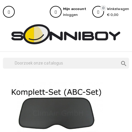
0
Mijn account
Winkelwagen
Inloggen
€ 0,00
