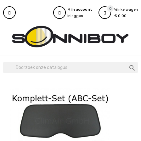
0
Mijn account
Winkelwagen
Inloggen
€ 0,00
