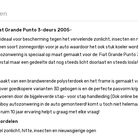
gen
at Grande Punto 3-deurs 2005-
ideaal voor bescherming tegen het vervelende zonlicht, insecten en 
en soort zonnegordijn voor je auto waardoor het ook stuk koeler wordt 
zonwering is speciaal op maat gemaakt voor de: Fiat Grande Punto 3
stal maar een gedeelte dat nog steeds licht doorlaat en steeds losla
aakt van een brandwerende polysterdoek en het frame is gemaakt van
ver goedkopere varianten 3D gebogen is en de perfecte pasvorm krij
voeren door de bijgeleverde stap- voor stap handleiding (Ook online bes
boy autozonwering in de auto gemonteerd! komt u toch niet helemaal 
uim 10 jaar ervaring helpt u graag met elke vraag!
oordelen
 zonlicht, hitte, insecten en nieuwsgierige ogen