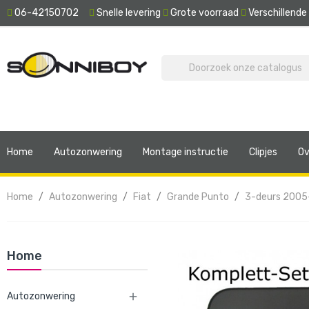
06-42150702
Snelle levering
Grote voorraad
Verschillend
Home
Autozonwering
Montage instructie
Clipjes
Ov
Home
Autozonwering
Fiat
Grande Punto
3-deurs 2005
Home
Autozonwering
