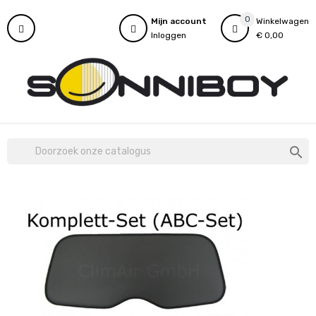
0
Mijn account
Winkelwagen
Inloggen
€ 0,00
