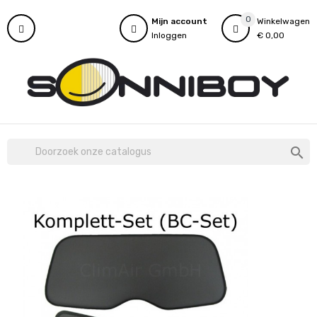
0
Mijn account
Winkelwagen
Inloggen
€ 0,00
