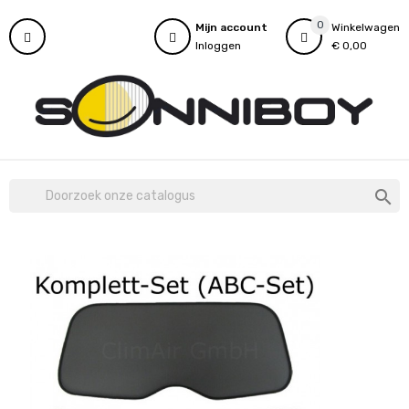
0
Mijn account
Winkelwagen
Inloggen
€ 0,00
