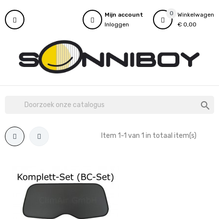
0
Mijn account
Winkelwagen
Inloggen
€ 0,00

Item 1-1 van 1 in totaal item(s)