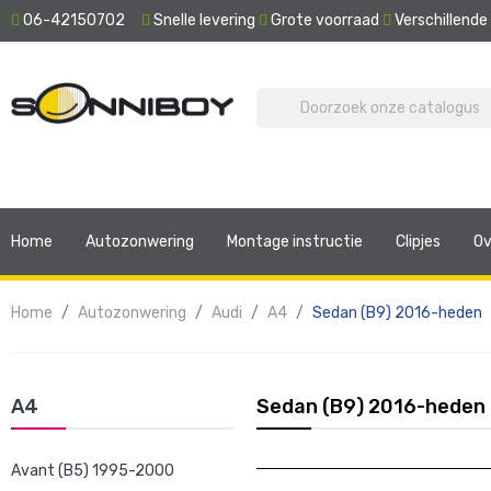
06-42150702
Snelle levering
Grote voorraad
Verschillend
Home
Autozonwering
Montage instructie
Clipjes
Ov
Home
Autozonwering
Audi
A4
Sedan (B9) 2016-heden
A4
Sedan (B9) 2016-heden
Avant (B5) 1995-2000