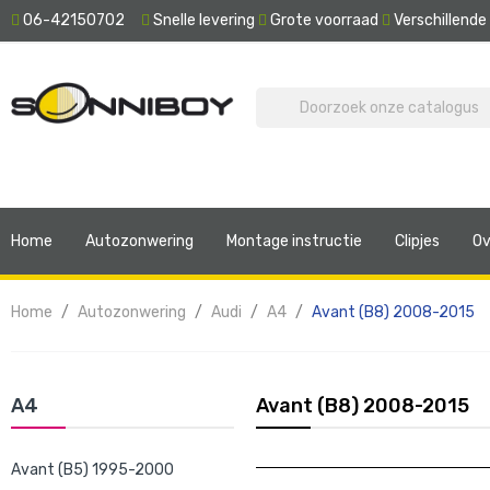
06-42150702
Snelle levering
Grote voorraad
Verschillend
Home
Autozonwering
Montage instructie
Clipjes
Ov
Home
Autozonwering
Audi
A4
Avant (B8) 2008-2015
A4
Avant (B8) 2008-2015
Avant (B5) 1995-2000