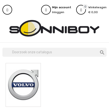
0
Mijn account
Winkelwagen
Inloggen
€ 0,00
