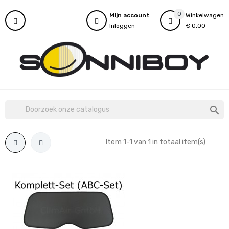
0
Mijn account
Winkelwagen
Inloggen
€ 0,00

Item 1-1 van 1 in totaal item(s)