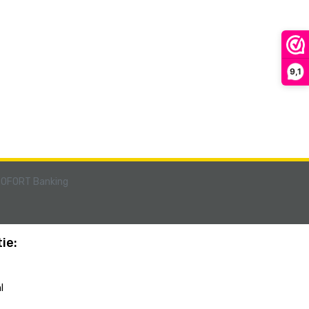
9,1
ie:
l