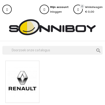
0
Mijn account
Winkelwagen
Inloggen
€ 0,00
