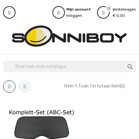
0
Mijn account
Winkelwagen
Inloggen
€ 0,00

Item 1-1 van 1 in totaal item(s)