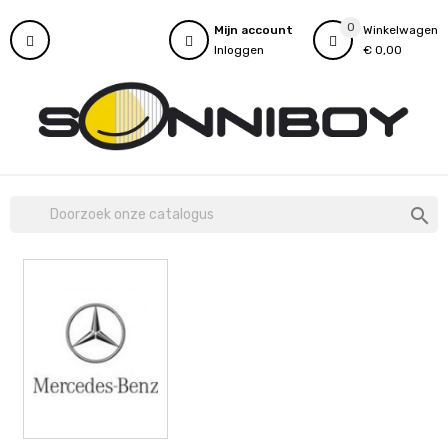
0
Mijn account
Winkelwagen
Inloggen
€ 0,00
