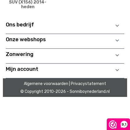
SUV (X156) 2014-
heden
Ons bedrijf

Onze webshops

Zonwering

Mijn account

Algemene voorwaarden
| Privacystatement
© Copyright 2010
-2026 - Sonniboynederland.nl
9,1