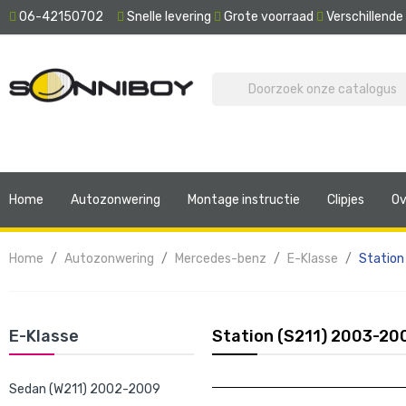
06-42150702
Snelle levering
Grote voorraad
Verschillend
Home
Autozonwering
Montage instructie
Clipjes
Ov
Home
Autozonwering
Mercedes-benz
E-Klasse
Station
E-Klasse
Station (S211) 2003-20
Sedan (W211) 2002-2009