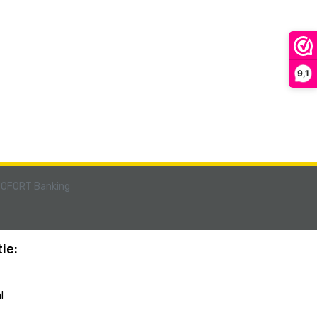
9,1
ie:
l