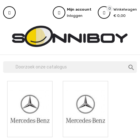
0
Mijn account
Winkelwagen
Inloggen
€ 0,00
