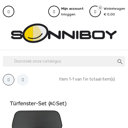
0
Mijn account
Winkelwagen
Inloggen
€ 0,00

Item 1-1 van 1 in totaal item(s)