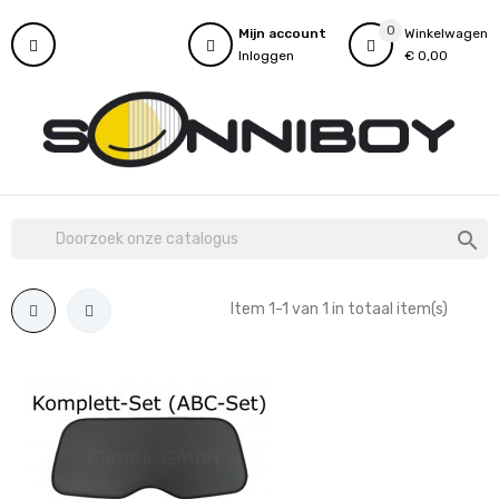
0
Mijn account
Winkelwagen
Inloggen
€ 0,00

Item 1-1 van 1 in totaal item(s)