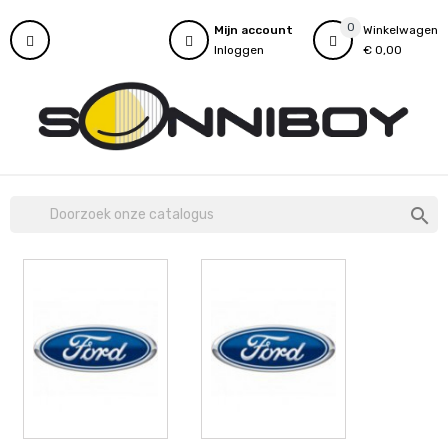
0
Mijn account
Winkelwagen
Inloggen
€ 0,00
