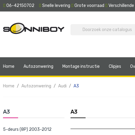
06-42150702
Snelle levering
Grote voorraad
Verschillend
Home
Autozonwering
Montage instructie
Clipjes
Ov
Home
Autozonwering
Audi
A3
A3
A3
5-deurs (8P) 2003-2012