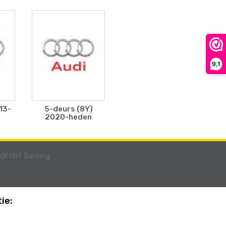
9,1
13-
5-deurs (8Y)
2020-heden
ie: